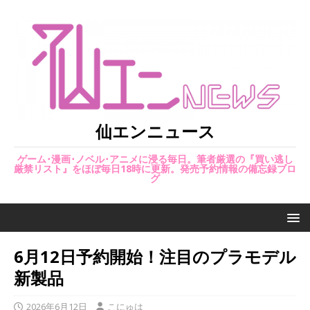
仙エンニュース
ゲーム･漫画･ノベル･アニメに浸る毎日。筆者厳選の『買い逃し
厳禁リスト』をほぼ毎日18時に更新。発売予約情報の備忘録ブロ
グ
6月12日予約開始！注目のプラモデル
新製品
2026年6月12日
こにゅは