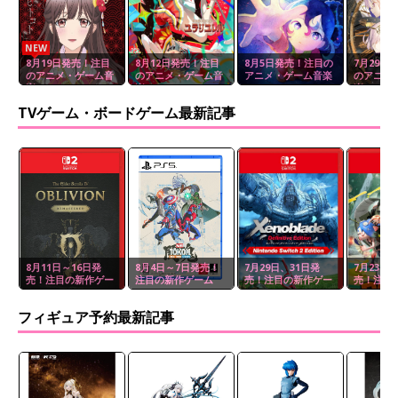
NEW
8月19日発売！注目
8月12日発売！注目
8月5日発売！注目の
7月29日
のアニメ・ゲーム音
のアニメ・ゲーム音
アニメ・ゲーム音楽
のアニメ
楽
楽
楽
TVゲーム・ボードゲーム最新記事
8月11日～16日発
8月4日～7日発売！
7月29日、31日発
7月23日
売！注目の新作ゲー
注目の新作ゲーム
売！注目の新作ゲー
売！注目
ム
ム
ム
フィギュア予約最新記事