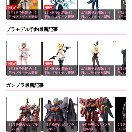
NEW
NEW
8月5日予約開始！注
8月4日予約開始！注
8月3日予約開始！注
7月31日
目のフィギュア新製
目のフィギュア新製
目のフィギュア新製
注目のフ
品
品
品
製品
プラモデル予約最新記事
NEW
NEW
8月5日予約開始！注
8月4日予約開始！注
8月3日予約開始！注
8月1日予
目のプラモデル新製
目のプラモデル新製
目のプラモデル新製
目のプラ
品
品
品
品
ガンプラ最新記事
12月発売のガンプラ
11月発売のガンプラ
10月発売のガンプラ
9月発売
（2026）
（2026）
（2026）
（2026）