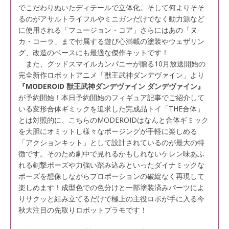
でこだわりぬいたディテールで立体化。そして何よりそそ
るのがアサルトライフルやミニガンだけでなく動力源など
に使用される「フュージョン・コア」さらにはあの「ヌ
カ・コーラ」まで付属する遊び心満載の塗装やウェザリン
グ、改造のベースにも最適な傑作キットです！
また、グッドスマイルカンパニーが贈る10月放送開始の
完全新作ロボットアニメ「獣王武神ダンデヴァイン」より
『MODEROID 獣王武神ダンデヴァイン ダンデヴァイン』
が予約開始！本日予約開始のフィギュア記事でご紹介して
いる変形合体ギミックを追求した完成品トイ「THE合体」
とは対照的に、こちらのMODEROIDはなんと合体ギミック
を大胆にオミットし様々なポージングが手軽に楽しめる
「アクションキット」として設計されているのが最大の特
徴です。そのため劇中で見れるかもしれないケレン味あふ
れる剣撃ポーズや力強い踏み込みといったダイナミックな
ポーズを想像しながらプロポーションの破綻なく再現して
楽しめます！成型色での色分けと一部塗装済みパーツによ
りサクッと組み立てるだけで極上の主役ロボが手に入る今
秋大注目の先取りロボットプラモです！