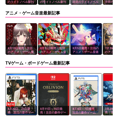
のライトノベル新刊
のライトノベル新刊
注目のライトノベル
注目のラ
新刊
新刊
アニメ・ゲーム音楽最新記事
8月19日発売！注目
8月12日発売！注目
8月5日発売！注目の
7月29日
のアニメ・ゲーム音
のアニメ・ゲーム音
アニメ・ゲーム音楽
のアニメ
楽
楽
楽
TVゲーム・ボードゲーム最新記事
NEW
8月20日、21日発
8月11日～16日発
8月4日～7日発売！
7月29日
売！注目の新作ゲー
売！注目の新作ゲー
注目の新作ゲーム
売！注目
ム
ム
ム