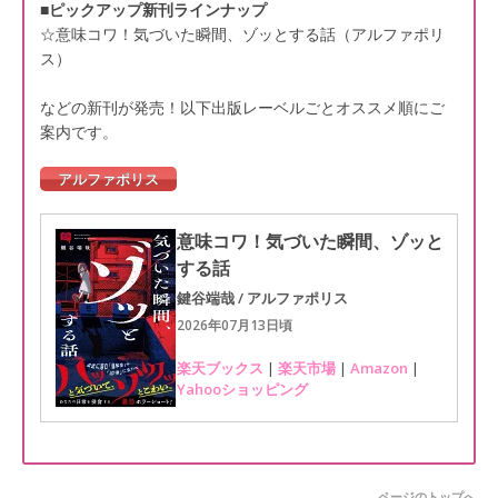
■ピックアップ新刊ラインナップ
☆意味コワ！気づいた瞬間、ゾッとする話（アルファポリ
ス）
などの新刊が発売！以下出版レーベルごとオススメ順にご
案内です。
アルファポリス
意味コワ！気づいた瞬間、ゾッと
する話
鍵谷端哉 / アルファポリス
2026年07月13日頃
楽天ブックス
|
楽天市場
|
Amazon
|
Yahooショッピング
ページのトップへ