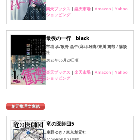
楽天ブックス
|
楽天市場
|
Amazon
|
Yahoo
ショッピング
最後の一行 black
市塔 承/歌野 晶午/麻耶 雄嵩/東川 篤哉 / 講談
社
2026年05月20日頃
楽天ブックス
|
楽天市場
|
Amazon
|
Yahoo
ショッピング
創元推理文庫他
竜の医師団5
庵野ゆき / 東京創元社
2026年05月21日頃