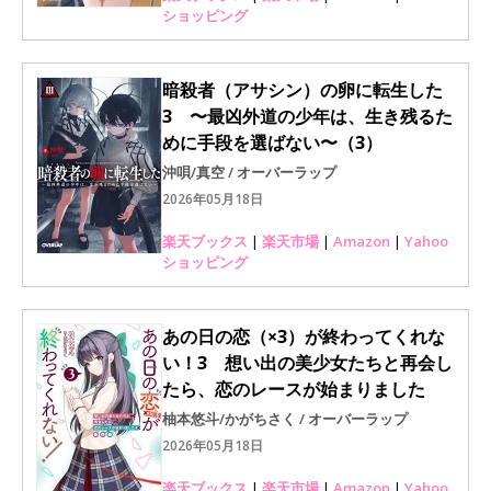
ショッピング
暗殺者（アサシン）の卵に転生した
3 〜最凶外道の少年は、生き残るた
めに手段を選ばない〜（3）
沖唄/真空 / オーバーラップ
2026年05月18日
楽天ブックス
|
楽天市場
|
Amazon
|
Yahoo
ショッピング
あの日の恋（×3）が終わってくれな
い！3 想い出の美少女たちと再会し
たら、恋のレースが始まりました
柚本悠斗/かがちさく / オーバーラップ
2026年05月18日
楽天ブックス
|
楽天市場
|
Amazon
|
Yahoo