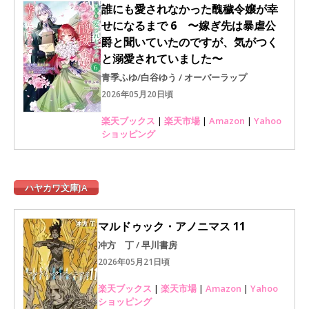
誰にも愛されなかった醜穢令嬢が幸
せになるまで 6 〜嫁ぎ先は暴虐公
爵と聞いていたのですが、気がつく
と溺愛されていました〜
青季ふゆ/白谷ゆう / オーバーラップ
2026年05月20日頃
楽天ブックス
|
楽天市場
|
Amazon
|
Yahoo
ショッピング
ハヤカワ文庫JA
マルドゥック・アノニマス 11
冲方 丁 / 早川書房
2026年05月21日頃
楽天ブックス
|
楽天市場
|
Amazon
|
Yahoo
ショッピング