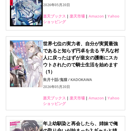
2026年05月20日
楽天ブックス
|
楽天市場
|
Amazon
|
Yahoo
ショッピング
世界七位の実力者、自分が実質最強
であると知らず円卓を去る 平凡な村
人に戻ったはずが皇女の護衛にスカ
ウトされたので騎士生活を始めます
（1）
朱月十話/鬼猫 / KADOKAWA
2026年05月20日
楽天ブックス
|
楽天市場
|
Amazon
|
Yahoo
ショッピング
年上幼馴染と再会したら、姉妹で俺
の取り合いが始まった2 ギャルと姉