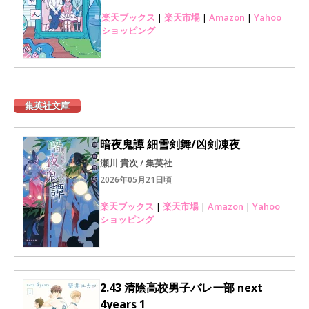
楽天ブックス
|
楽天市場
|
Amazon
|
Yahoo
ショッピング
集英社文庫
暗夜鬼譚 細雪剣舞/凶剣凍夜
瀬川 貴次 / 集英社
2026年05月21日頃
楽天ブックス
|
楽天市場
|
Amazon
|
Yahoo
ショッピング
2.43 清陰高校男子バレー部 next
4years 1