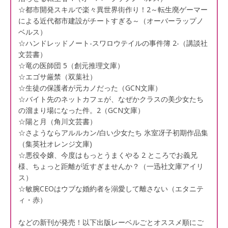
☆都市開発スキルで楽々異世界街作り！2～転生廃ゲーマー
による近代都市建設がチートすぎる～（オーバーラップノ
ベルス）
☆ハンドレッドノート-スワロウテイルの事件簿 2-（講談社
文芸書）
☆竜の医師団 5（創元推理文庫）
☆エゴサ厳禁（双葉社）
☆生徒の保護者が元カノだった（GCN文庫）
☆バイト先のネットカフェが、なぜかクラスの美少女たち
の溜まり場になった件。2（GCN文庫）
☆陽と月（角川文芸書）
☆さようならアルルカン/白い少女たち 氷室冴子初期作品集
（集英社オレンジ文庫)
☆悪役令嬢、今度はもっとうまくやる 2 ところでお義兄
様、ちょっと距離が近すぎませんか？（一迅社文庫アイリ
ス）
☆敏腕CEOはウブな婚約者を溺愛して離さない（エタニテ
ィ・赤）
などの新刊が発売！以下出版レーベルごとオススメ順にご