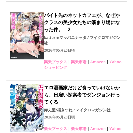
バイト先のネットカフェが、なぜか
クラスの美少女たちの溜まり場にな
った件。 2
kattern/マッパニナッタ / マイクロマガジン
社
2026年05月20日頃
楽天ブックス
|
楽天市場
|
Amazon
|
Yahoo
ショッピング
エロ漫画家だけど食っていけないか
ら、日雇い探索者でダンジョン行っ
てくる
赤丈聖/福きつね / マイクロマガジン社
2026年05月20日頃
楽天ブックス
|
楽天市場
|
Amazon
|
Yahoo