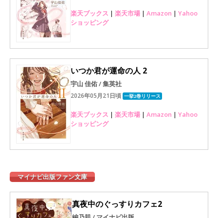
楽天ブックス
|
楽天市場
|
Amazon
|
Yahoo
ショッピング
いつか君が運命の人 2
宇山 佳佑 / 集英社
2026年05月21日頃
一挙2巻リリース
楽天ブックス
|
楽天市場
|
Amazon
|
Yahoo
ショッピング
マイナビ出版ファン文庫
真夜中のぐっすりカフェ2
編乃肌 / マイナビ出版