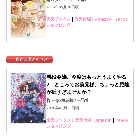
2026年05月20日頃
楽天ブックス
|
楽天市場
|
Amazon
|
Yahoo
ショッピング
一迅社文庫アイリス
悪役令嬢、今度はもっとうまくやる
2 ところでお義兄様、ちょっと距離
が近すぎませんか？
柊 一葉/桜花舞 / 一迅社
2026年05月20日頃
楽天ブックス
|
楽天市場
|
Amazon
|
Yahoo
ショッピング