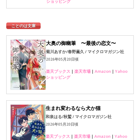
ショッピング
ことのは文庫
大奥の御幽筆 〜最後の恋文〜
菊川あすか/春野薫久 / マイクロマガジン社
2026年05月20日頃
楽天ブックス
|
楽天市場
|
Amazon
|
Yahoo
ショッピング
生まれ変わるなら犬か猫
和泉はる/秋鷲 / マイクロマガジン社
2026年05月20日頃
楽天ブックス
|
楽天市場
|
Amazon
|
Yahoo