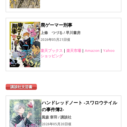
廃ゲーマー刑事
上條 つづる / 早川書房
2026年05月21日頃
楽天ブックス
|
楽天市場
|
Amazon
|
Yahoo
ショッピング
講談社文芸書
ハンドレッドノート -スワロウテイル
の事件簿2-
風森 章羽 / 講談社
2026年05月20日頃