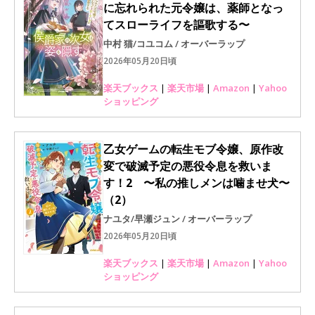
に忘れられた元令嬢は、薬師となっ
てスローライフを謳歌する〜
中村 猫/コユコム / オーバーラップ
2026年05月20日頃
楽天ブックス
|
楽天市場
|
Amazon
|
Yahoo
ショッピング
乙女ゲームの転生モブ令嬢、原作改
変で破滅予定の悪役令息を救いま
す！2 〜私の推しメンは噛ませ犬〜
（2）
ナユタ/早瀬ジュン / オーバーラップ
2026年05月20日頃
楽天ブックス
|
楽天市場
|
Amazon
|
Yahoo
ショッピング