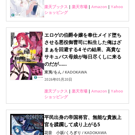
楽天ブックス
|
楽天市場
|
Amazon
|
Yahoo
ショッピング
エロゲの伯爵令嬢を奉仕メイド堕ち
させる悪役御曹司に転生した俺はざ
まぁを回避する4 その結果、高貴な
サキュバス母娘が毎日尽くしに来る
のだが……
東夷/をん / KADOKAWA
2026年05月20日
楽天ブックス
|
楽天市場
|
Amazon
|
Yahoo
ショッピング
平民出身の帝国将官、無能な貴族上
官を蹂躙して成り上がる5
花音 小坂/くろぎり / KADOKAWA