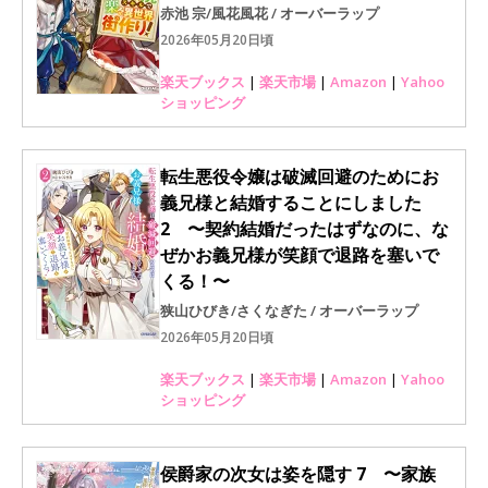
赤池 宗/風花風花 / オーバーラップ
2026年05月20日頃
楽天ブックス
|
楽天市場
|
Amazon
|
Yahoo
ショッピング
転生悪役令嬢は破滅回避のためにお
義兄様と結婚することにしました
2 〜契約結婚だったはずなのに、な
ぜかお義兄様が笑顔で退路を塞いで
くる！〜
狭山ひびき/さくなぎた / オーバーラップ
2026年05月20日頃
楽天ブックス
|
楽天市場
|
Amazon
|
Yahoo
ショッピング
侯爵家の次女は姿を隠す 7 〜家族