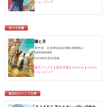
ショッピング
角川文芸書
陽と月
タナカ ヒロキ(LEGO BIG MORL) /
KADOKAWA
2026年05月20日頃
楽天ブックス
|
楽天市場
|
Amazon
|
Yahoo
ショッピング
集英社オレンジ文庫
さようならアルルカン／白い少女た