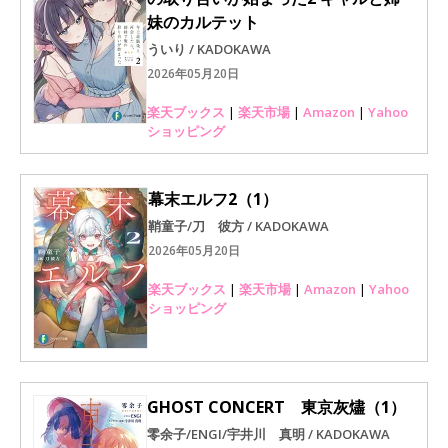
妹のカルテット
ういり / KADOKAWA
2026年05月20日
楽天ブックス
|
楽天市場
|
Amazon
|
Yahoo
ショッピング
幕末エルフ2（1）
鞘童子/刀 彼方 / KADOKAWA
2026年05月20日
楽天ブックス
|
楽天市場
|
Amazon
|
Yahoo
ショッピング
GHOST CONCERT 東京灰燼（1）
零余子/ENGI/宇井川 真明 / KADOKAWA