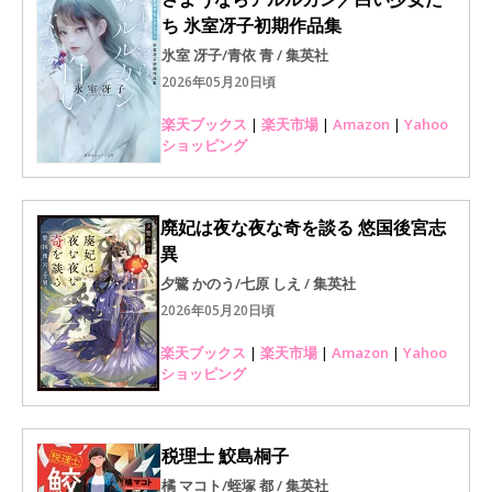
ち 氷室冴子初期作品集
氷室 冴子/青依 青 / 集英社
2026年05月20日頃
楽天ブックス
|
楽天市場
|
Amazon
|
Yahoo
ショッピング
廃妃は夜な夜な奇を談る 悠国後宮志
異
夕鷺 かのう/七原 しえ / 集英社
2026年05月20日頃
楽天ブックス
|
楽天市場
|
Amazon
|
Yahoo
ショッピング
税理士 鮫島桐子
橘 マコト/蛭塚 都 / 集英社