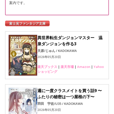
案内です。
富士見ファンタジア文庫
異世界転生ダンジョンマスター 温
泉ダンジョンを作る3
天原/じゅん / KADOKAWA
2026年05月20日
楽天ブックス
|
楽天市場
|
Amazon
|
Yahoo
ショッピング
週に一度クラスメイトを買う話9 〜
ふたりの秘密は一つ屋根の下〜
羽田 宇佐/U35 / KADOKAWA
2026年05月20日