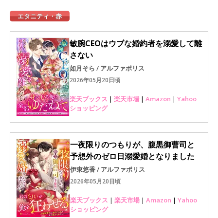
エタニティ・赤
敏腕CEOはウブな婚約者を溺愛して離
さない
如月そら / アルファポリス
2026年05月20日頃
楽天ブックス
|
楽天市場
|
Amazon
|
Yahoo
ショッピング
一夜限りのつもりが、腹黒御曹司と
予想外のゼロ日溺愛婚となりました
伊東悠香 / アルファポリス
2026年05月20日頃
楽天ブックス
|
楽天市場
|
Amazon
|
Yahoo
ショッピング