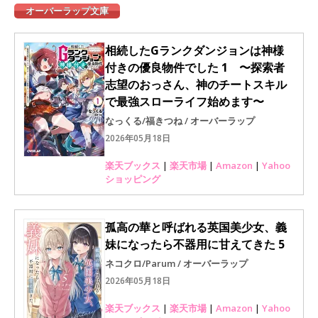
オーバーラップ文庫
相続したGランクダンジョンは神様
付きの優良物件でした 1 〜探索者
志望のおっさん、神のチートスキル
で最強スローライフ始めます〜
なっくる/福きつね / オーバーラップ
2026年05月18日
楽天ブックス
|
楽天市場
|
Amazon
|
Yahoo
ショッピング
孤高の華と呼ばれる英国美少女、義
妹になったら不器用に甘えてきた 5
ネコクロ/Parum / オーバーラップ
2026年05月18日
楽天ブックス
|
楽天市場
|
Amazon
|
Yahoo