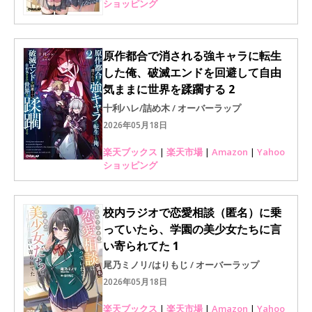
ショッピング
原作都合で消される強キャラに転生
した俺、破滅エンドを回避して自由
気ままに世界を蹂躙する 2
十利ハレ/詰め木 / オーバーラップ
2026年05月18日
楽天ブックス
|
楽天市場
|
Amazon
|
Yahoo
ショッピング
校内ラジオで恋愛相談（匿名）に乗
っていたら、学園の美少女たちに言
い寄られてた 1
尾乃ミノリ/はりもじ / オーバーラップ
2026年05月18日
楽天ブックス
|
楽天市場
|
Amazon
|
Yahoo