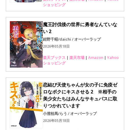
ショッピング
魔王討伐後の世界に勇者なんていな
い 2
紺野千昭/daichi / オーバーラップ
2026年05月18日
楽天ブックス
|
楽天市場
|
Amazon
|
Yahoo
ショッピング
恋結び天使ちゃんが女の子に免疫ゼ
ロなボクにキスさせる 2 ※相手の
美少女たちはみんなサキュバスに取
りつかれています
小澄桂馬/らう / オーバーラップ
2026年05月18日