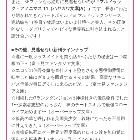
また、SFファンなら絶対に見逃せないのが
『マルドゥッ
ク・アノニマス 11（ハヤカワ文庫JA）』
です、長きにわた
り紡がれてきたハードボイルドSFマルドゥックシリーズ、
完結編も11巻目で物語はいよいよ佳境へと突入、その圧倒
的なリーダビリティでヘビィな世界観に引き込まれること
請け合いです！
■その他、見逃せない新刊ラインナップ
☆週に一度クラスメイトを買う話 9~ふたりの秘密は一つ屋
根の下~（富士見ファンタジア文庫）
☆エロゲの伯爵令嬢を奉仕メイド堕ちさせる悪役御曹司に
転生した俺はざまぁを回避する 4 その結果、高貴なサキュ
バス母娘が毎日尽くしに来るのだが……（富士見ファンタジ
ア文庫）
☆相続したGランクダンジョンは神様付きの優良物件でした
1〜探索者志望のおっさん、神のチートスキルで最強スロー
ライフ始めます〜（オーバーラップ文庫）
☆孤高の華と呼ばれる英国美少女、義妹になったら不器用
に甘えてきた 5（オーバーラップ文庫）
☆貞操逆転死にゲー世界で湿度高めヒロイン達を無自覚に
沼らせる転生者 1（オーバーラップノベルス）