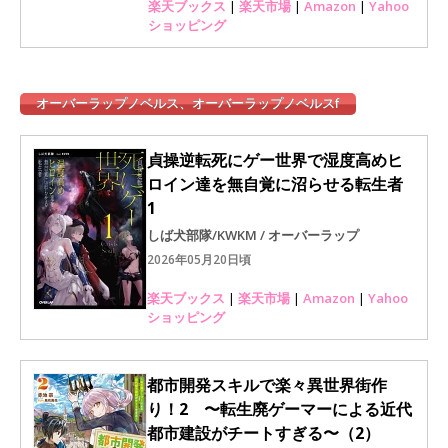
楽天ブックス
|
楽天市場
|
Amazon
|
Yahoo
ショッピング
オーバーラップノベルス、オーバーラップノベルスf
貞操逆転死にゲー世界で湿度高めヒ
ロイン達を無自覚に沼らせる転生者
1
しば犬部隊/KWKM / オーバーラップ
2026年05月20日頃
楽天ブックス
|
楽天市場
|
Amazon
|
Yahoo
ショッピング
都市開発スキルで楽々異世界街作
り！2 〜転生廃ゲーマーによる近代
都市建設がチートすぎる〜（2）