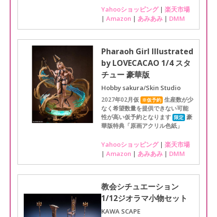
Yahooショッピング
|
楽天市場
|
Amazon
|
あみあみ
|
DMM
Pharaoh Girl Illustrated
by LOVECACAO 1/4 スタ
チュー 豪華版
Hobby sakura/Skin Studio
2027年02月仮
生産数が少
※仮予約
なく希望数量を提供できない可能
性が高い仮予約となります
豪
限定
華版特典「原画アクリル色紙」
Yahooショッピング
|
楽天市場
|
Amazon
|
あみあみ
|
DMM
教会シチュエーション
1/12ジオラマ小物セット
KAWA SCAPE