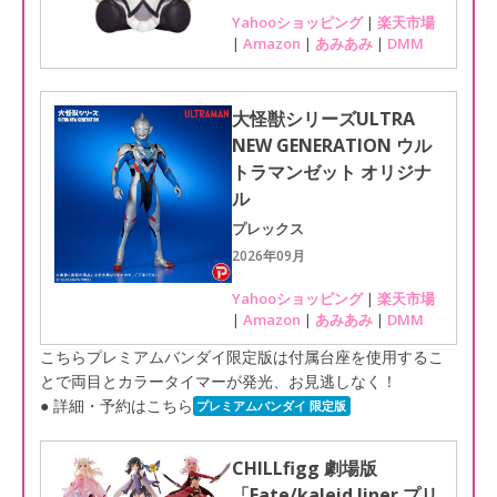
Yahooショッピング
|
楽天市場
|
Amazon
|
あみあみ
|
DMM
大怪獣シリーズULTRA
NEW GENERATION ウル
トラマンゼット オリジナ
ル
プレックス
2026年09月
Yahooショッピング
|
楽天市場
|
Amazon
|
あみあみ
|
DMM
こちらプレミアムバンダイ限定版は付属台座を使用するこ
とで両目とカラータイマーが発光、お見逃しなく！
● 詳細・予約はこちら
プレミアムバンダイ 限定版
CHILLfigg 劇場版
「Fate/kaleid liner プリ