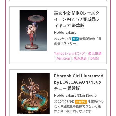
巫女少女 MIKOレースク
イーンVer. 1/7 完成品フ
ィギュア 豪華版
Hobby sakura
2027年02月
豪華版特典「原
限定
画タペストリー」
Yahooショッピング
|
楽天市場
|
Amazon
|
あみあみ
|
DMM
Pharaoh Girl Illustrated
by LOVECACAO 1/4 スタ
チュー 通常版
Hobby sakura/Skin Studio
2027年02月仮
生産数が少
※仮予約
なく希望数量を提供できない可能
性が高い仮予約となります