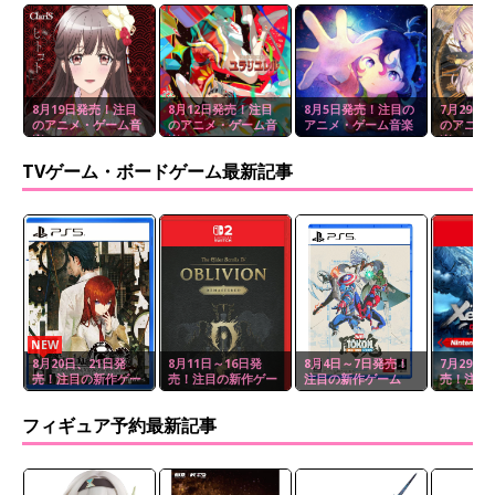
8月19日発売！注目
8月12日発売！注目
8月5日発売！注目の
7月29日
のアニメ・ゲーム音
のアニメ・ゲーム音
アニメ・ゲーム音楽
のアニメ
楽
楽
楽
TVゲーム・ボードゲーム最新記事
NEW
8月20日、21日発
8月11日～16日発
8月4日～7日発売！
7月29日
売！注目の新作ゲー
売！注目の新作ゲー
注目の新作ゲーム
売！注目
ム
ム
ム
フィギュア予約最新記事