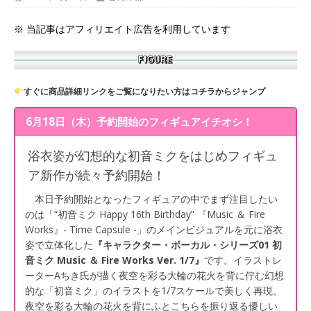
※ 当記事はアフィリエイト広告を利用しています
すぐに商品詳細リンクをご覧になりたい方はコチラからジャンプ
6月18日（木）予約開始のフィギュアイチオシ！
浴衣姿が幻想的な初音ミクをはじめフィギュ
ア新作が続々予約開始！
本日予約開始となったフィギュアの中でまず注目したい
のは「“初音ミク Happy 16th Birthday” 『Music ＆ Fire
Works』- Time Capsule -」のメインビジュアルを元に浴衣
姿で立体化した
『キャラクター・ボーカル・シリーズ01 初
音ミク Music ＆ Fire Works Ver. 1/7』
です。イラストレ
ーターAちき氏が描く夜空を彩る大輪の花火を背に佇む幻想
的な「初音ミク」のイラストを1/7スケールで美しく再現。
夜空を彩る大輪の花火を背にふとこちらを振り返る優しい