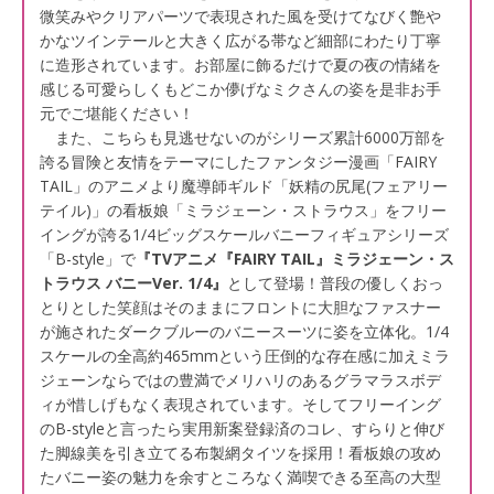
微笑みやクリアパーツで表現された風を受けてなびく艶や
かなツインテールと大きく広がる帯など細部にわたり丁寧
に造形されています。お部屋に飾るだけで夏の夜の情緒を
感じる可愛らしくもどこか儚げなミクさんの姿を是非お手
元でご堪能ください！
また、こちらも見逃せないのがシリーズ累計6000万部を
誇る冒険と友情をテーマにしたファンタジー漫画「FAIRY
TAIL」のアニメより魔導師ギルド「妖精の尻尾(フェアリー
テイル)」の看板娘「ミラジェーン・ストラウス」をフリー
イングが誇る1/4ビッグスケールバニーフィギュアシリーズ
「B-style」で
『TVアニメ『FAIRY TAIL』ミラジェーン・ス
トラウス バニーVer. 1/4』
として登場！普段の優しくおっ
とりとした笑顔はそのままにフロントに大胆なファスナー
が施されたダークブルーのバニースーツに姿を立体化。1/4
スケールの全高約465mmという圧倒的な存在感に加えミラ
ジェーンならではの豊満でメリハリのあるグラマラスボデ
ィが惜しげもなく表現されています。そしてフリーイング
のB-styleと言ったら実用新案登録済のコレ、すらりと伸び
た脚線美を引き立てる布製網タイツを採用！看板娘の攻め
たバニー姿の魅力を余すところなく満喫できる至高の大型