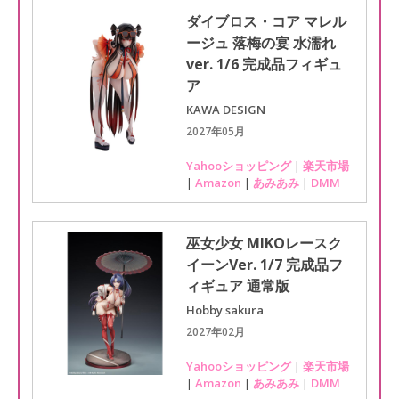
ダイブロス・コア マレル
ージュ 落梅の宴 水濡れ
ver. 1/6 完成品フィギュ
ア
KAWA DESIGN
2027年05月
Yahooショッピング
|
楽天市場
|
Amazon
|
あみあみ
|
DMM
巫女少女 MIKOレースク
イーンVer. 1/7 完成品フ
ィギュア 通常版
Hobby sakura
2027年02月
Yahooショッピング
|
楽天市場
|
Amazon
|
あみあみ
|
DMM