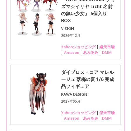
ズマ☆イリヤ Licht 名前
の無い少女」 6個入り
BOX
VISION
2026年12月
Yahooショッピング
|
楽天市場
|
Amazon
|
あみあみ
|
DMM
ダイブロス・コア マレル
ージュ 落梅の宴 1/6 完成
品フィギュア
KAWA DESIGN
2027年05月
Yahooショッピング
|
楽天市場
|
Amazon
|
あみあみ
|
DMM