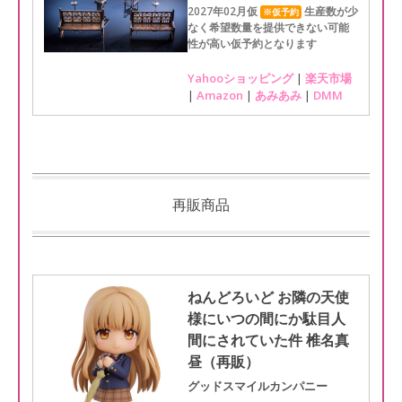
2027年02月仮
生産数が少
※仮予約
なく希望数量を提供できない可能
性が高い仮予約となります
Yahooショッピング
|
楽天市場
|
Amazon
|
あみあみ
|
DMM
再販商品
ねんどろいど お隣の天使
様にいつの間にか駄目人
間にされていた件 椎名真
昼（再販）
グッドスマイルカンパニー