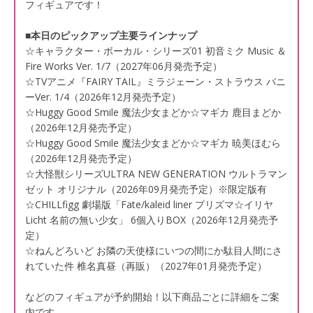
フィギュアです！
■本日のピックアップ主要ラインナップ
☆キャラクター・ボーカル・シリーズ01 初音ミク Music ＆
Fire Works Ver. 1/7（2027年06月発売予定）
☆TVアニメ『FAIRY TAIL』ミラジェーン・ストラウス バニ
ーVer. 1/4（2026年12月発売予定）
☆Huggy Good Smile 魔法少女まどか☆マギカ 鹿目まどか
（2026年12月発売予定）
☆Huggy Good Smile 魔法少女まどか☆マギカ 暁美ほむら
（2026年12月発売予定）
☆大怪獣シリーズULTRA NEW GENERATION ウルトラマン
ゼット オリジナル（2026年09月発売予定）※限定版有
☆CHILLfigg 劇場版「Fate/kaleid liner プリズマ☆イリヤ
Licht 名前の無い少女」 6個入りBOX（2026年12月発売予
定）
☆ねんどろいど お隣の天使様にいつの間にか駄目人間にさ
れていた件 椎名真昼（再販）（2027年01月発売予定）
などのフィギュアが予約開始！以下商品ごとに詳細をご案
内です。