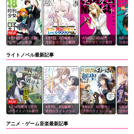
NEW
8月10日発売！注目
8月7日、8日発売！
8月5日、6日発売！
8月3日、
のコミック新刊
注目のコミック新刊
注目のコミック新刊
注目のコ
ライトノベル最新記事
NEW
8月10日発売！注目
8月7日、8日発売！
8月5日、6日発売！
8月3日、
のライトノベル新刊
注目のライトノベル
注目のライトノベル
注目のラ
新刊
新刊
新刊
アニメ・ゲーム音楽最新記事