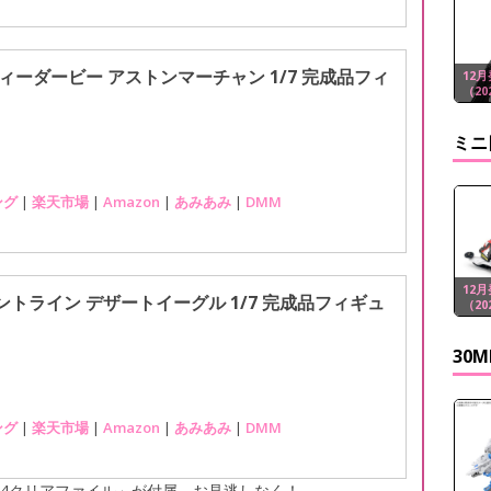
ィーダービー アストンマーチャン 1/7 完成品フィ
12
（20
ミニ
ング
|
楽天市場
|
Amazon
|
あみあみ
|
DMM
12
トライン デザートイーグル 1/7 完成品フィギュ
（20
30
ング
|
楽天市場
|
Amazon
|
あみあみ
|
DMM
4クリアファイル」が付属、お見逃しなく！