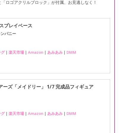
と「ロゴアクリルブロック」が付属、お見逃しなく！
ィスプレイベース
カンパニー
ング
|
楽天市場
|
Amazon
|
あみあみ
|
DMM
ーズ「メイドリー」 1/7 完成品フィギュア
ング
|
楽天市場
|
Amazon
|
あみあみ
|
DMM