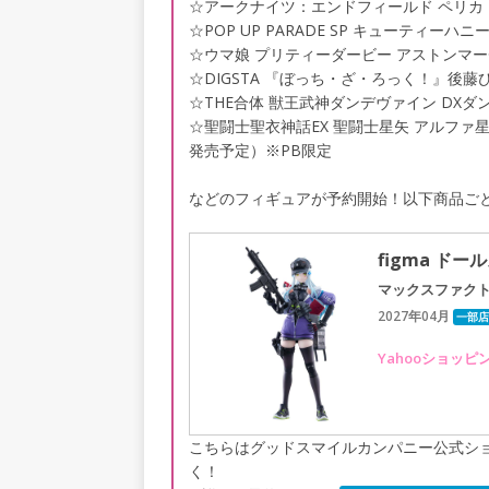
☆アークナイツ：エンドフィールド ペリカ 1
☆POP UP PARADE SP キューティーハ
☆ウマ娘 プリティーダービー アストンマーチャ
☆DIGSTA 『ぼっち・ざ・ろっく！』後藤
☆THE合体 獣王武神ダンデヴァイン DXダ
☆聖闘士聖衣神話EX 聖闘士星矢 アルファ星ドゥベジ
発売予定）※PB限定
などのフィギュアが予約開始！以下商品ご
figma ド
マックスファク
2027年04月
一部店
Yahooショッピ
こちらはグッドスマイルカンパニー公式ショ
く！