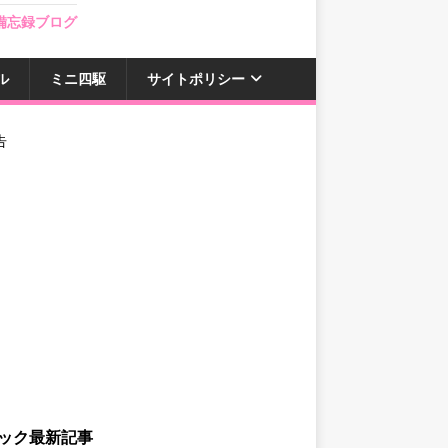
備忘録ブログ
ル
ミニ四駆
サイトポリシー
告
ック最新記事