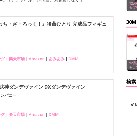
12月
カプ
30
『ぼっち・ざ・ろっく！』後藤ひとり 完成品フィギュ
ング
|
楽天市場
|
Amazon
|
あみあみ
|
DMM
12月
ャラ
検索
王武神ダンデヴァイン DXダンデヴァイン
カンパニー
※
ング
|
楽天市場
|
Amazon
|
DMM