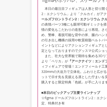
figmaやポッパレ、スケールフ
本日の最注目フィギュアは人形と切り開く
2：エクシリウム」より「クルカイ」がアクシ
ールズフロントライン2：エクシリウム ク
の表情パーツ3種にも眼球可動ギミックを
情の変化もこだわりの造形により再現。さら
め、警棒、着脱可能な背中の斧、腿のハン
の引き出し機構の採用や軟質樹脂ベルトパ
イントなどによりアクションフィギュアと
定となっておりますのでグッスマ公式ショ
また、壮大な世界観で期待を集める3Dリ
より「ペリカ」が
『アークナイツ：エンドフィ
ィフィギュアで登場！エンドフィールド工
320mmの大迫力で立体化。ふわりと広が
ットで示す先を見据える凛とした佇まいを
購入すると限定特典「色紙」が手に入りま
■本日のピックアップ主要ラインナップ
☆figma ドールズフロントライン2：エク
定、特典付き有