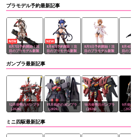
プラモデル予約最新記事
NEW
NEW
8月7日予約開始！注
8月6日予約開始！注
8月5日予約開始！注
8月4日予
目のプラモデル新製
目のプラモデル新製
目のプラモデル新製
目のプラ
品
品
品
品
ガンプラ最新記事
12月発売のガンプラ
11月発売のガンプラ
10月発売のガンプラ
9月発売
（2026）
（2026）
（2026）
（2026）
ミニ四駆最新記事