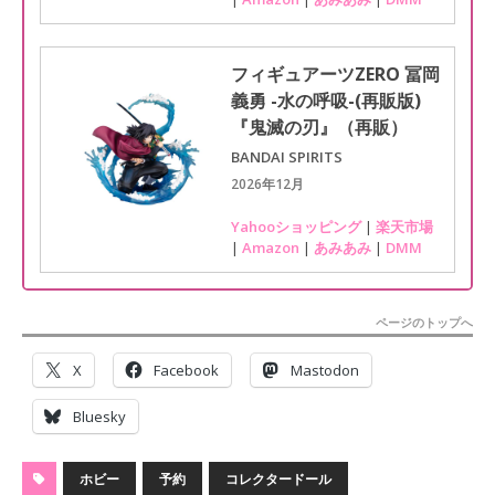
フィギュアーツZERO 冨岡
義勇 -水の呼吸-(再販版)
『鬼滅の刃』（再販）
BANDAI SPIRITS
2026年12月
Yahooショッピング
|
楽天市場
|
Amazon
|
あみあみ
|
DMM
ページのトップへ
X
Facebook
Mastodon
Bluesky
ホビー
予約
コレクタードール