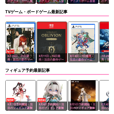
のアニメ・ゲーム音
のアニメ・ゲーム音
アニメ・ゲーム音楽
のアニメ
楽
楽
楽
TVゲーム・ボードゲーム最新記事
NEW
8月20日、21日発
8月11日～16日発
8月4日～7日発売！
7月29日
売！注目の新作ゲー
売！注目の新作ゲー
注目の新作ゲーム
売！注目
ム
ム
ム
フィギュア予約最新記事
NEW
NEW
8月7日予約開始！注
8月6日予約開始！注
8月5日予約開始！注
8月4日予
目のフィギュア新製
目のフィギュア新製
目のフィギュア新製
目のフィ
品
品
品
品