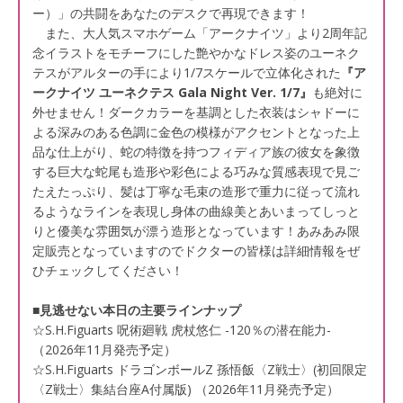
ー）」の共闘をあなたのデスクで再現できます！
また、大人気スマホゲーム「アークナイツ」より2周年記
念イラストをモチーフにした艶やかなドレス姿のユーネク
テスがアルターの手により1/7スケールで立体化された
『ア
ークナイツ ユーネクテス Gala Night Ver. 1/7』
も絶対に
外せません！ダークカラーを基調とした衣装はシャドーに
よる深みのある色調に金色の模様がアクセントとなった上
品な仕上がり、蛇の特徴を持つフィディア族の彼女を象徴
する巨大な蛇尾も造形や彩色による巧みな質感表現で見ご
たえたっぷり、髪は丁寧な毛束の造形で重力に従って流れ
るようなラインを表現し身体の曲線美とあいまってしっと
りと優美な雰囲気が漂う造形となっています！あみあみ限
定販売となっていますのでドクターの皆様は詳細情報をぜ
ひチェックしてください！
■見逃せない本日の主要ラインナップ
☆S.H.Figuarts 呪術廻戦 虎杖悠仁 -120％の潜在能力-
（2026年11月発売予定）
☆S.H.Figuarts ドラゴンボールZ 孫悟飯〈Z戦士〉(初回限定
〈Z戦士〉集結台座A付属版) （2026年11月発売予定）