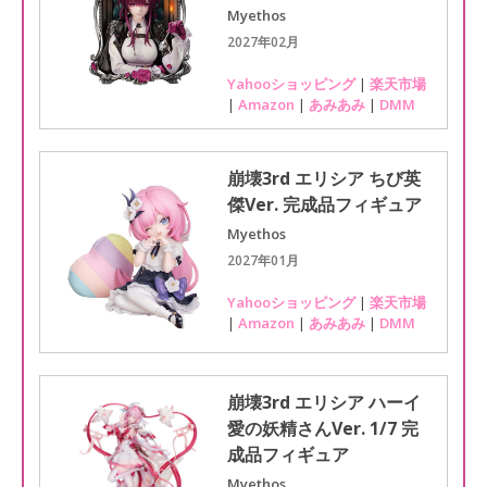
Myethos
2027年02月
Yahooショッピング
|
楽天市場
|
Amazon
|
あみあみ
|
DMM
崩壊3rd エリシア ちび英
傑Ver. 完成品フィギュア
Myethos
2027年01月
Yahooショッピング
|
楽天市場
|
Amazon
|
あみあみ
|
DMM
崩壊3rd エリシア ハーイ
愛の妖精さんVer. 1/7 完
成品フィギュア
Myethos