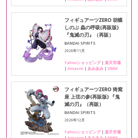
フィギュアーツZERO 胡蝶
しのぶ 蟲の呼吸(再販版)
『鬼滅の刃』（再販）
BANDAI SPIRITS
2026年11月
Yahooショッピング
|
楽天市場
|
Amazon
|
あみあみ
|
DMM
フィギュアーツZERO 猗窩
座 上弦の参(再販版) 『鬼
滅の刃』（再販）
BANDAI SPIRITS
2026年12月
Yahooショッピング
|
楽天市場
|
Amazon
|
あみあみ
|
DMM