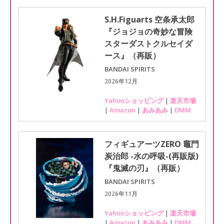
S.H.Figuarts 空条承太郎
『ジョジョの奇妙な冒険
スターダストクルセイダ
ース』（再販）
BANDAI SPIRITS
2026年12月
Yahooショッピング
|
楽天市場
|
Amazon
|
あみあみ
|
DMM
フィギュアーツZERO 竈門
炭治郎 -水の呼吸-(再販版)
『鬼滅の刃』（再販）
BANDAI SPIRITS
2026年11月
Yahooショッピング
|
楽天市場
|
Amazon
|
あみあみ
|
DMM