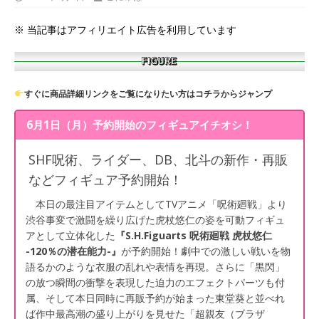
※ 当記事はアフィリエイト広告を利用しています
すぐに商品詳細リンクをご覧になりたい方はコチラからジャンプ
6月1日（月）予約開始のフィギュアイチオシ！
SHF呪術、ライダー、DB、北斗の新作・再販
などフィギュア予約開始！
本日の最注目アイテムとしてTVアニメ「呪術廻戦」より
渋谷事変で激闘を繰り広げた虎杖悠仁の姿を可動フィギュ
アとして立体化した
『S.H.Figuarts 呪術廻戦 虎杖悠仁
-120％の潜在能力-』
が予約開始！劇中での激しい戦いを物
語るかのような衣服の乱れや表情を再現。さらに「黒閃」
の放つ瞬間の衝撃を表現した迫力のエフェクトパーツも付
属、そして本日同時に再販予約が始まった東堂葵と並べれ
ば作中最高潮の盛り上がりを見せた「超親友（ブラザ