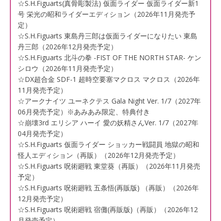
☆S.H.Figuarts(真骨彫製法) 仮面ライダー 仮面ライダー新1
号 栄光の昭和ライダーエディション（2026年11月発売予
定）
☆S.H.Figuarts 東島丹三郎は仮面ライダーになりたい 東島
丹三郎（2026年12月発売予定）
☆S.H.Figuarts 北斗の拳 -FIST OF THE NORTH STAR- ケン
シロウ（2026年11月発売予定）
☆DX超合金 SDF-1 超時空要塞マクロス マクロス（2026年
11月発売予定）
☆アークナイツ ユーネクテス Gala Night Ver. 1/7（2027年
06月発売予定）※あみあみ限定、特典付き
☆崩壊3rd エリシア ハーイ 愛の妖精さんVer. 1/7（2027年
04月発売予定）
☆S.H.Figuarts 仮面ライダー ショッカー戦闘員 地獄の昭和
怪人エディション（再販）（2026年12月発売予定）
☆S.H.Figuarts 呪術廻戦 東堂葵（再販）（2026年11月発売
予定）
☆S.H.Figuarts 呪術廻戦 五条悟(再販版) （再販）（2026年
12月発売予定）
☆S.H.Figuarts 呪術廻戦 宿儺(再販版)（再販）（2026年12
月発売予定）