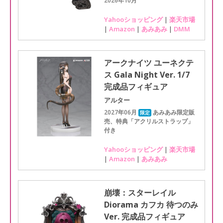
2026年10月
Yahooショッピング
|
楽天市場
|
Amazon
|
あみあみ
|
DMM
アークナイツ ユーネクテ
ス Gala Night Ver. 1/7
完成品フィギュア
アルター
2027年06月
あみあみ限定販
限定
売、特典「アクリルストラップ」
付き
Yahooショッピング
|
楽天市場
|
Amazon
|
あみあみ
崩壊：スターレイル
Diorama カフカ 待つのみ
Ver. 完成品フィギュア