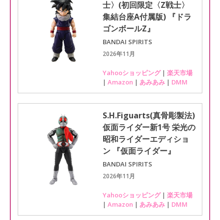
士〉(初回限定〈Z戦士〉
集結台座A付属版) 『ドラ
ゴンボールZ』
BANDAI SPIRITS
2026年11月
Yahooショッピング
|
楽天市場
|
Amazon
|
あみあみ
|
DMM
S.H.Figuarts(真骨彫製法)
仮面ライダー新1号 栄光の
昭和ライダーエディショ
ン 『仮面ライダー』
BANDAI SPIRITS
2026年11月
Yahooショッピング
|
楽天市場
|
Amazon
|
あみあみ
|
DMM