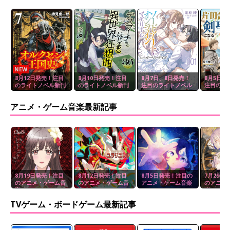
NEW
8月12日発売！注目
8月10日発売！注目
8月7日、8日発売！
8月5日、
のライトノベル新刊
のライトノベル新刊
注目のライトノベル
注目のラ
新刊
新刊
アニメ・ゲーム音楽最新記事
8月19日発売！注目
8月12日発売！注目
8月5日発売！注目の
7月29日
のアニメ・ゲーム音
のアニメ・ゲーム音
アニメ・ゲーム音楽
のアニメ
楽
楽
楽
TVゲーム・ボードゲーム最新記事