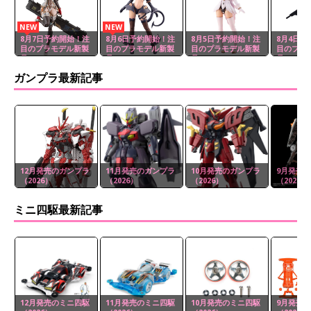
NEW
NEW
8月7日予約開始！注
8月6日予約開始！注
8月5日予約開始！注
8月4日予
目のプラモデル新製
目のプラモデル新製
目のプラモデル新製
目のプラ
品
品
品
品
ガンプラ最新記事
12月発売のガンプラ
11月発売のガンプラ
10月発売のガンプラ
9月発売
（2026）
（2026）
（2026）
（2026）
ミニ四駆最新記事
12月発売のミニ四駆
11月発売のミニ四駆
10月発売のミニ四駆
9月発売