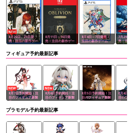
NEW
8月20日、21日発
8月11日～16日発
8月4日～7日発売！
7月29日
売！注目の新作ゲー
売！注目の新作ゲー
注目の新作ゲーム
売！注目
ム
ム
ム
フィギュア予約最新記事
NEW
NEW
8月7日予約開始！注
8月6日予約開始！注
8月5日予約開始！注
8月4日予
目のフィギュア新製
目のフィギュア新製
目のフィギュア新製
目のフィ
品
品
品
品
プラモデル予約最新記事