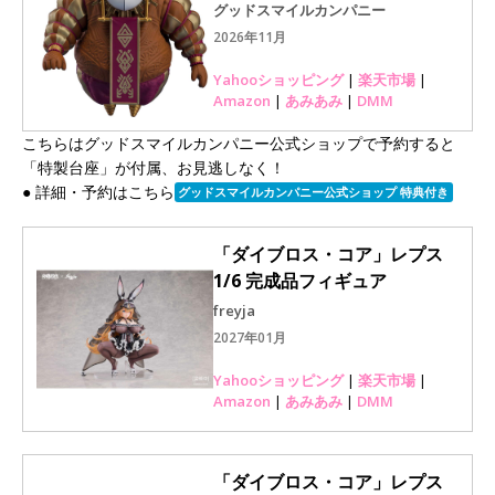
グッドスマイルカンパニー
2026年11月
Yahooショッピング
|
楽天市場
|
Amazon
|
あみあみ
|
DMM
こちらはグッドスマイルカンパニー公式ショップで予約すると
「特製台座」が付属、お見逃しなく！
● 詳細・予約はこちら
グッドスマイルカンパニー公式ショップ 特典付き
「ダイブロス・コア」レプス
1/6 完成品フィギュア
freyja
2027年01月
Yahooショッピング
|
楽天市場
|
Amazon
|
あみあみ
|
DMM
「ダイブロス・コア」レプス