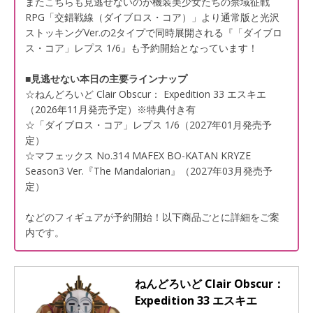
またこちらも見逃せないのが機装美少女たちの禁域征戦
RPG「交錯戦線（ダイブロス・コア）」より通常版と光沢
ストッキングVer.の2タイプで同時展開される『「ダイブロ
ス・コア」レプス 1/6』も予約開始となっています！
■見逃せない本日の主要ラインナップ
☆ねんどろいど Clair Obscur： Expedition 33 エスキエ
（2026年11月発売予定）※特典付き有
☆「ダイブロス・コア」レプス 1/6（2027年01月発売予
定）
☆マフェックス No.314 MAFEX BO-KATAN KRYZE
Season3 Ver.『The Mandalorian』（2027年03月発売予
定）
などのフィギュアが予約開始！以下商品ごとに詳細をご案
内です。
ねんどろいど Clair Obscur：
Expedition 33 エスキエ