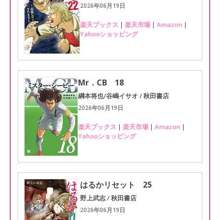
2026年06月19日
楽天ブックス
|
楽天市場
|
Amazon
|
Yahooショッピング
Mr．CB 18
綱本将也/谷嶋イサオ / 秋田書店
2026年06月19日
楽天ブックス
|
楽天市場
|
Amazon
|
Yahooショッピング
はるかリセット 25
野上武志 / 秋田書店
2026年06月19日