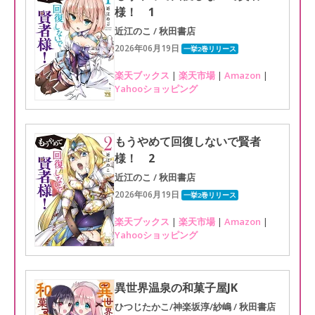
様！ 1
近江のこ / 秋田書店
2026年06月19日
一挙2巻リリース
楽天ブックス
|
楽天市場
|
Amazon
|
Yahooショッピング
もうやめて回復しないで賢者
様！ 2
近江のこ / 秋田書店
2026年06月19日
一挙2巻リリース
楽天ブックス
|
楽天市場
|
Amazon
|
Yahooショッピング
異世界温泉の和菓子屋JK
ひつじたかこ/神楽坂淳/紗嶋 / 秋田書店