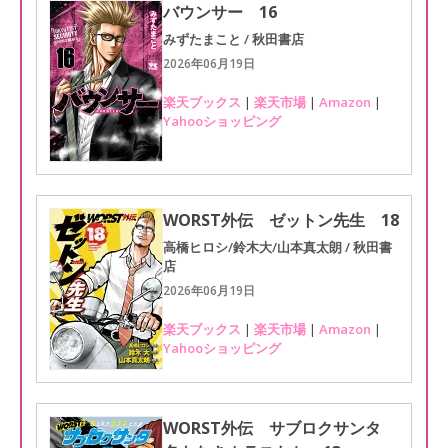
バウンサー 16
みずたまこと / 秋田書店
2026年06月19日
楽天ブックス
|
楽天市場
|
Amazon
|
Yahooショッピング
WORST外伝 ゼットン先生 18
高橋ヒロシ/鈴木大/山本真太朗 / 秋田書
店
2026年06月19日
楽天ブックス
|
楽天市場
|
Amazon
|
Yahooショッピング
WORST外伝 サブロクサンタ