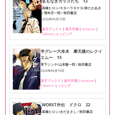
名もなきカラスたち 13
高橋ヒロシ/キタハラタケヨ/林たかあき
/ 増本庄一郎 / 秋田書店
2026年06月19日
楽天ブックス
|
楽天市場
|
Amazon
|
Yahooショッピング
半グレー六本木 摩天楼のレクイ
エムー 15
草下シンヤ/山本隆一郎 / 秋田書店
2026年06月19日
楽天ブックス
|
楽天市場
|
Amazon
|
Yahooショッピング
WORST外伝 ドクロ 22
高橋ヒロシ/きだまさし / 秋田書店