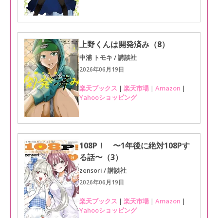
上野くんは開発済み（8）
中浦 トモキ / 講談社
2026年06月19日
楽天ブックス
|
楽天市場
|
Amazon
|
Yahooショッピング
108P！ 〜1年後に絶対108Pす
る話〜（3）
zensori / 講談社
2026年06月19日
楽天ブックス
|
楽天市場
|
Amazon
|
Yahooショッピング