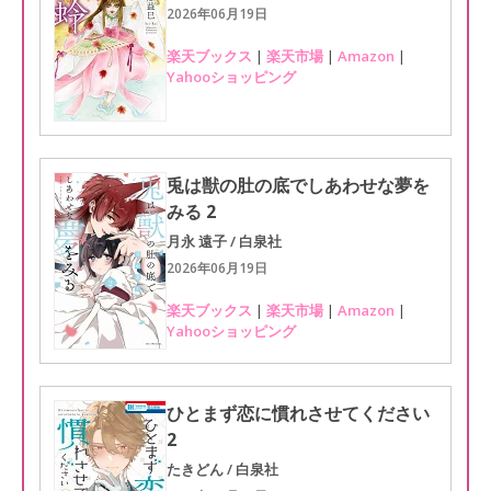
2026年06月19日
楽天ブックス
|
楽天市場
|
Amazon
|
Yahooショッピング
兎は獣の肚の底でしあわせな夢を
みる 2
月永 遠子 / 白泉社
2026年06月19日
楽天ブックス
|
楽天市場
|
Amazon
|
Yahooショッピング
ひとまず恋に慣れさせてください
2
たきどん / 白泉社