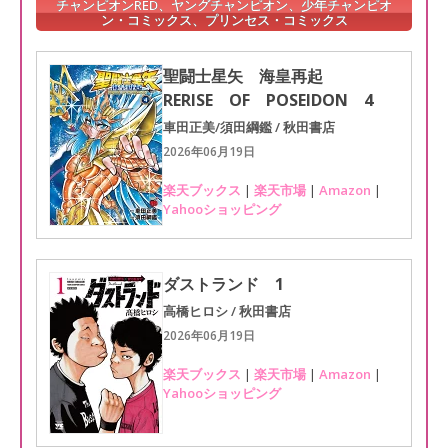
チャンピオンRED、ヤングチャンピオン、少年チャンピオ
ン・コミックス、プリンセス・コミックス
聖闘士星矢 海皇再起
RERISE OF POSEIDON 4
車田正美/須田綱鑑 / 秋田書店
2026年06月19日
楽天ブックス
|
楽天市場
|
Amazon
|
Yahooショッピング
ダストランド 1
高橋ヒロシ / 秋田書店
2026年06月19日
楽天ブックス
|
楽天市場
|
Amazon
|
Yahooショッピング