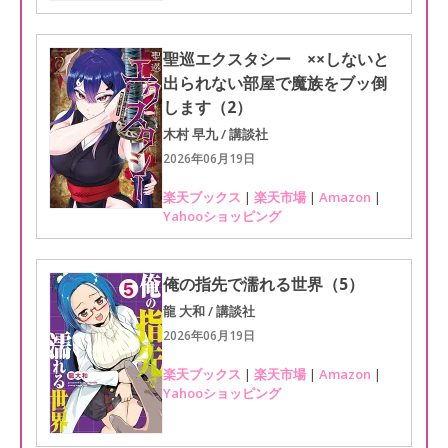
聖巡エクスタシー ××しないと
出られない部屋で魔族をブッ倒
します（2）
木村 早九 / 講談社
2026年06月19日
楽天ブックス
|
楽天市場
|
Amazon
|
Yahooショッピング
俺の指先で濡れる世界（5）
龍 大和 / 講談社
2026年06月19日
楽天ブックス
|
楽天市場
|
Amazon
|
Yahooショッピング