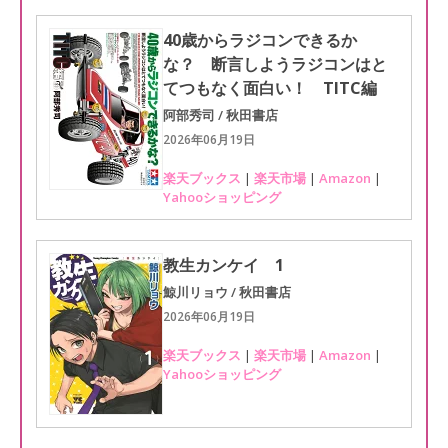
40歳からラジコンできるか
な？ 断言しようラジコンはと
てつもなく面白い！ TITC編
阿部秀司 / 秋田書店
2026年06月19日
楽天ブックス
|
楽天市場
|
Amazon
|
Yahooショッピング
教生カンケイ 1
鯨川リョウ / 秋田書店
2026年06月19日
楽天ブックス
|
楽天市場
|
Amazon
|
Yahooショッピング