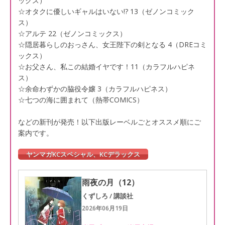
ックス）
☆オタクに優しいギャルはいない!? 13（ゼノンコミック
ス）
☆アルテ 22（ゼノンコミックス）
☆隠居暮らしのおっさん、女王陛下の剣となる 4（DREコミ
ックス）
☆お父さん、私この結婚イヤです！11（カラフルハピネ
ス）
☆余命わずかの脇役令嬢 3（カラフルハピネス）
☆七つの海に囲まれて（熱帯COMICS）
などの新刊が発売！以下出版レーベルごとオススメ順にご
案内です。
ヤンマガKCスペシャル、KCデラックス
雨夜の月（12）
くずしろ / 講談社
2026年06月19日