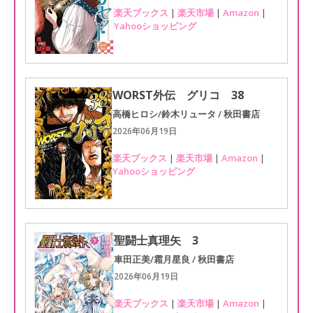
楽天ブックス
|
楽天市場
|
Amazon
|
Yahooショッピング
WORST外伝 グリコ 38
高橋ヒロシ/鈴木リュータ / 秋田書店
2026年06月19日
楽天ブックス
|
楽天市場
|
Amazon
|
Yahooショッピング
聖闘士真理矢 3
車田正美/霜月星良 / 秋田書店
2026年06月19日
楽天ブックス
|
楽天市場
|
Amazon
|