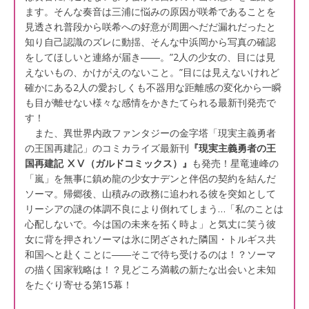
ます。そんな奏音は三浦に悩みの原因が咲希であることを
見透され普段から咲希への好意が周囲へだだ漏れだったと
知り自己認識のズレに動揺、そんな中浜岡から写真の確認
をしてほしいと連絡が届き――。”2人の少女の、目には見
えないもの、かけがえのないこと。”目には見えないけれど
確かにある2人の愛おしくも不器用な距離感の変化から一瞬
も目が離せない様々な感情をかきたてられる最新刊発売で
す！
また、異世界内政ファンタジーの金字塔「現実主義勇者
の王国再建記」のコミカライズ最新刊
『現実主義勇者の王
国再建記 ⅩⅤ（ガルドコミックス）』
も発売！星竜連峰の
「嵐」を無事に鎮め龍の少女ナデンと伴侶の契約を結んだ
ソーマ。帰郷後、山積みの政務に追われる彼を突如として
リーシアの謎の体調不良により倒れてしまう…「私のことは
心配しないで。今は国の未来を拓く時よ」と気丈に笑う彼
女に背を押されソーマは氷に閉ざされた隣国・トルギス共
和国へと赴くことに――そこで待ち受けるのは！？ソーマ
の描く国家戦略は！？見どころ満載の新たな出会いと未知
をたぐり寄せる第15幕！