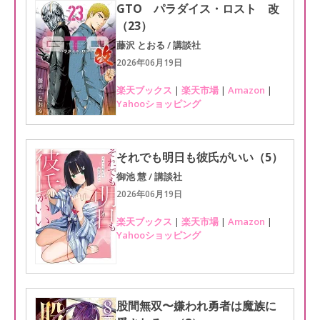
GTO パラダイス・ロスト 改
（23）
藤沢 とおる / 講談社
2026年06月19日
楽天ブックス
|
楽天市場
|
Amazon
|
Yahooショッピング
それでも明日も彼氏がいい（5）
御池 慧 / 講談社
2026年06月19日
楽天ブックス
|
楽天市場
|
Amazon
|
Yahooショッピング
股間無双〜嫌われ勇者は魔族に