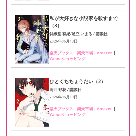
私が大好きな小説家を殺すまで
（3）
斜線堂 有紀/足立 いまる / 講談社
2026年06月19日
楽天ブックス
|
楽天市場
|
Amazon
|
Yahooショッピング
ひとくちちょうだい（2）
高井 野花 / 講談社
2026年06月19日
楽天ブックス
|
楽天市場
|
Amazon
|
Yahooショッピング