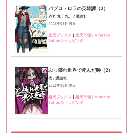
パブロ・ロラの英雄譚（2）
赤丸 九十九。 / 講談社
2026年06月19日
楽天ブックス
|
楽天市場
|
Amazon
|
Yahooショッピング
ぶっ壊れ世界で死んだ時（2）
壱 / 講談社
2026年06月19日
楽天ブックス
|
楽天市場
|
Amazon
|
Yahooショッピング