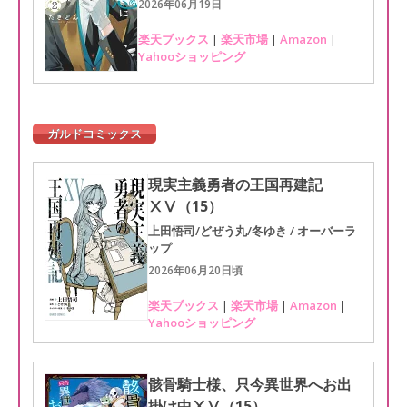
2026年06月19日
楽天ブックス
|
楽天市場
|
Amazon
|
Yahooショッピング
ガルドコミックス
現実主義勇者の王国再建記
ⅩⅤ（15）
上田悟司/どぜう丸/冬ゆき / オーバーラ
ップ
2026年06月20日頃
楽天ブックス
|
楽天市場
|
Amazon
|
Yahooショッピング
骸骨騎士様、只今異世界へお出
掛け中ⅩⅤ（15）