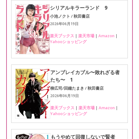
シリアルキラーランド 9
小池ノクト / 秋田書店
2026年06月19日
楽天ブックス
|
楽天市場
|
Amazon
|
Yahooショッピング
アンブレイカブル〜敗れざる者
たち〜 1
柳広司/回鐘たまき / 秋田書店
2026年06月19日
楽天ブックス
|
楽天市場
|
Amazon
|
Yahooショッピング
もうやめて回復しないで賢者