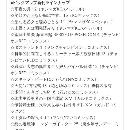
■ピックアップ新刊ラインナップ
☆雨夜の月 12（ヤンマガKCスペシャル）
☆笑顔のたえない職場です。15（KCデラックス）
☆聖なる乙女と秘めごとを 11（ヤンマガKCスペシャル）
☆上野くんは開発済み 8（ヤンマガKCスペシャル）
☆聖闘士星矢 海皇再起 RERISE OF POSEIDON 4（チャンピ
オンREDコミックス）
☆ダストランド 1（ヤングチャンピオン・コミックス）
☆科学的に存在しうるクリーチャー娘の観察日誌 18（チャ
ンピオンREDコミックス）
☆織津江大志の異世界クリ娘サバイバル日誌 12（チャンピ
オンREDコミックス）
☆スキップ・ビート! 53（花とゆめコミックス）
☆天使1/2方程式 13（花とゆめコミックス）※特装版有
☆多聞くん今どっち!? 16（花とゆめコミックス）
☆現実主義勇者の王国再建記 ⅩⅤ（ガルドコミックス）
☆骸骨騎士様、只今異世界へお出掛け中 ⅩⅤ（ガルドコミ
ックス）
☆ホタルの嫁入り 12（マンガワンコミックス）
☆終の退魔師 エンダーガイスター 25（裏少年サンデーコミ