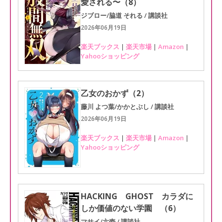
愛される〜（8）
ジブロー/脇道 それる / 講談社
2026年06月19日
楽天ブックス
|
楽天市場
|
Amazon
|
Yahooショッピング
乙女のおかず（2）
藤川 よつ葉/かかとぶし / 講談社
2026年06月19日
楽天ブックス
|
楽天市場
|
Amazon
|
Yahooショッピング
HACKING GHOST カラダに
しか価値のない学園 （6）
マサイ/六壱 / 講談社