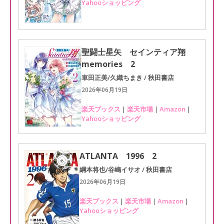
Yahooショッピング
聖闘士星矢 セインティア翔
memories 2
車田正美/久織ちまき / 秋田書店
2026年06月19日
楽天ブックス
|
楽天市場
|
Amazon
|
Yahooショッピング
ATLANTA 1996 2
綱本将也/谷嶋イサオ / 秋田書店
2026年06月19日
楽天ブックス
|
楽天市場
|
Amazon
|
Yahooショッピング