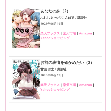
あなたの妹（2）
ふじしま ぺポ/こんぱる / 講談社
2026年06月19日
楽天ブックス
|
楽天市場
|
Amazon
|
Yahooショッピング
お前の表情を確かめたい（2）
甘詰 留太 / 講談社
2026年06月19日
楽天ブックス
|
楽天市場
|
Amazon
|
Yahooショッピング