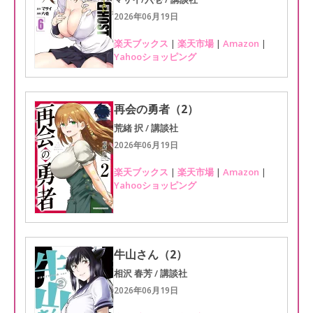
2026年06月19日
楽天ブックス
|
楽天市場
|
Amazon
|
Yahooショッピング
再会の勇者（2）
荒緒 択 / 講談社
2026年06月19日
楽天ブックス
|
楽天市場
|
Amazon
|
Yahooショッピング
牛山さん（2）
相沢 春芳 / 講談社
2026年06月19日