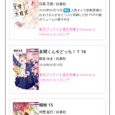
日高 万里 / 白泉社
2026年06月19日
人気キャラ多数登場の
限定
おまけまんがをたっぷり収録した計192Pの超
ボリューム小冊子付き
楽天ブックス
|
楽天市場
|
Amazon
|
Yahooショッピング
多聞くん今どっち！？ 16
師走 ゆき / 白泉社
2026年06月19日
楽天ブックス
|
楽天市場
|
Amazon
|
Yahooショッピング
蜻蛉 15
河惣 益巳 / 白泉社