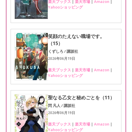
楽天ブックス
|
楽天市場
|
Amazon
|
Yahooショッピング
笑顔のたえない職場です。
（15）
くずしろ / 講談社
2026年06月19日
楽天ブックス
|
楽天市場
|
Amazon
|
Yahooショッピング
聖なる乙女と秘めごとを（11）
閃 凡人 / 講談社
2026年06月19日
楽天ブックス
|
楽天市場
|
Amazon
|
Yahooショッピング