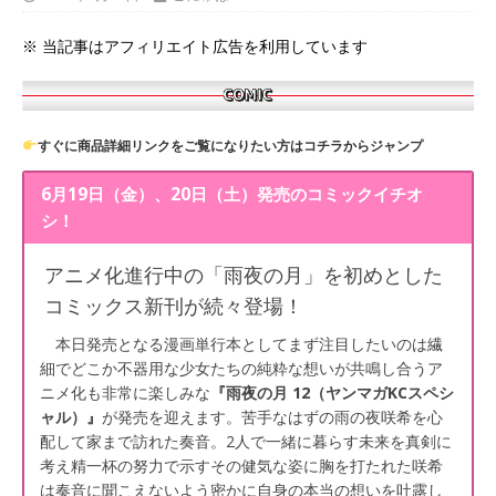
※ 当記事はアフィリエイト広告を利用しています
すぐに商品詳細リンクをご覧になりたい方はコチラからジャンプ
6月19日（金）、20日（土）発売のコミックイチオ
シ！
アニメ化進行中の「雨夜の月」を初めとした
コミックス新刊が続々登場！
本日発売となる漫画単行本としてまず注目したいのは繊
細でどこか不器用な少女たちの純粋な想いが共鳴し合うア
ニメ化も非常に楽しみな
『雨夜の月 12（ヤンマガKCスペシ
ャル）』
が発売を迎えます。苦手なはずの雨の夜咲希を心
配して家まで訪れた奏音。2人で一緒に暮らす未来を真剣に
考え精一杯の努力で示すその健気な姿に胸を打たれた咲希
は奏音に聞こえないよう密かに自身の本当の想いを吐露し