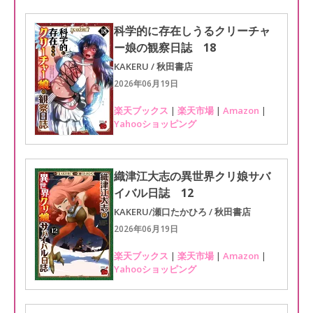
科学的に存在しうるクリーチャ
ー娘の観察日誌 18
KAKERU / 秋田書店
2026年06月19日
楽天ブックス
|
楽天市場
|
Amazon
|
Yahooショッピング
織津江大志の異世界クリ娘サバ
イバル日誌 12
KAKERU/瀬口たかひろ / 秋田書店
2026年06月19日
楽天ブックス
|
楽天市場
|
Amazon
|
Yahooショッピング