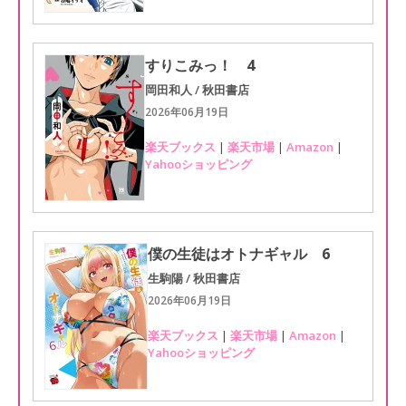
すりこみっ！ 4
岡田和人 / 秋田書店
2026年06月19日
楽天ブックス
|
楽天市場
|
Amazon
|
Yahooショッピング
僕の生徒はオトナギャル 6
生駒陽 / 秋田書店
2026年06月19日
楽天ブックス
|
楽天市場
|
Amazon
|
Yahooショッピング