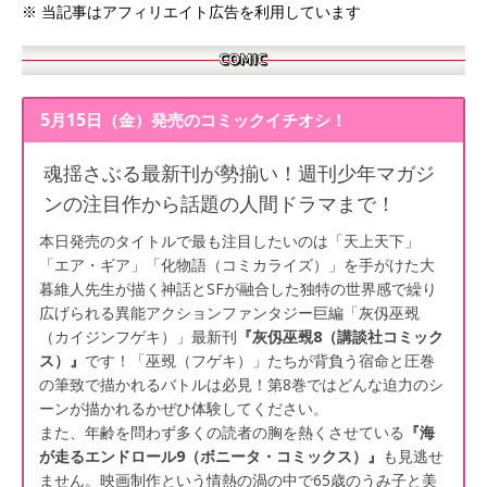
※ 当記事はアフィリエイト広告を利用しています
5月15日（金）発売のコミックイチオシ！
魂揺さぶる最新刊が勢揃い！週刊少年マガジ
ンの注目作から話題の人間ドラマまで！
本日発売のタイトルで最も注目したいのは「天上天下」
「エア・ギア」「化物語（コミカライズ）」を手がけた大
暮維人先生が描く神話とSFが融合した独特の世界感で繰り
広げられる異能アクションファンタジー巨編「灰仭巫覡
（カイジンフゲキ）」最新刊
『灰仭巫覡8（講談社コミック
ス）』
です！「巫覡（フゲキ）」たちが背負う宿命と圧巻
の筆致で描かれるバトルは必見！第8巻ではどんな迫力のシ
ーンが描かれるかぜひ体験してください。
また、年齢を問わず多くの読者の胸を熱くさせている
『海
が走るエンドロール9（ボニータ・コミックス）』
も見逃せ
ません。映画制作という情熱の渦の中で65歳のうみ子と美