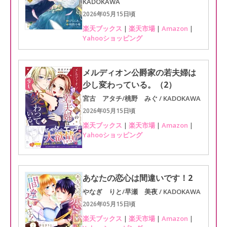
KADOKAWA
2026年05月15日頃
楽天ブックス
|
楽天市場
|
Amazon
|
Yahooショッピング
メルディオン公爵家の若夫婦は
少し変わっている。（2）
宮古 アタチ/桃野 みぐ / KADOKAWA
2026年05月15日頃
楽天ブックス
|
楽天市場
|
Amazon
|
Yahooショッピング
あなたの恋心は間違いです！2
やなぎ りと/早瀬 美夜 / KADOKAWA
2026年05月15日頃
楽天ブックス
|
楽天市場
|
Amazon
|