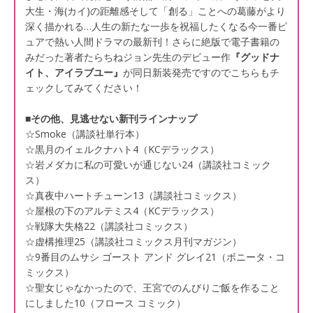
大生・海(カイ)の距離感そして「創る」ことへの葛藤がより
深く描かれる…人生の新たな一歩を祝福したくなる今一番ピ
ュアで熱い人間ドラマの最新刊！さらに絶版で電子書籍の
みだった著者たらちねジョン先生のデビュー作
『グッドナ
イト、アイラブユー』
が同日新装発売ですのでこちらもチ
ェックしてみてください！
■その他、見逃せない新刊ラインナップ
☆Smoke（講談社単行本）
☆黒月のイェルクナハト4（KCデラックス）
☆岩メダカに私の可愛いが通じない24（講談社コミック
ス）
☆真夜中ハートチューン13（講談社コミックス）
☆屋根の下のアルテミス4（KCデラックス）
☆戦隊大失格22（講談社コミックス）
☆虚構推理25（講談社コミックス月刊マガジン）
☆9番目のムサシ ゴースト アンド グレイ21（ボニータ・コ
ミックス）
☆聖女じゃなかったので、王宮でのんびりご飯を作ること
にしました10（フロース コミック）