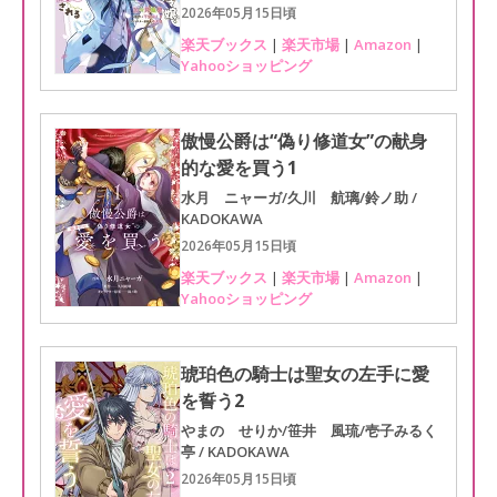
2026年05月15日頃
楽天ブックス
|
楽天市場
|
Amazon
|
Yahooショッピング
傲慢公爵は“偽り修道女”の献身
的な愛を買う1
水月 ニャーガ/久川 航璃/鈴ノ助 /
KADOKAWA
2026年05月15日頃
楽天ブックス
|
楽天市場
|
Amazon
|
Yahooショッピング
琥珀色の騎士は聖女の左手に愛
を誓う2
やまの せりか/笹井 風琉/壱子みるく
亭 / KADOKAWA
2026年05月15日頃