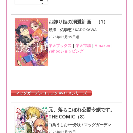
お飾り姫の溺愛計画 （1）
野澤 佑季恵 / KADOKAWA
2026年05月15日頃
楽天ブックス
|
楽天市場
|
Amazon
|
Yahooショッピング
マッグガーデンコミック avarusシリーズ
元、落ちこぼれ公爵令嬢です。
THE COMIC（8）
白鳥うしお/一分咲 / マッグガーデン
2026年05月15日