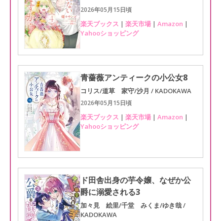
2026年05月15日頃
楽天ブックス
|
楽天市場
|
Amazon
|
Yahooショッピング
青薔薇アンティークの小公女8
コリス/道草 家守/沙月 / KADOKAWA
2026年05月15日頃
楽天ブックス
|
楽天市場
|
Amazon
|
Yahooショッピング
ド田舎出身の芋令嬢、なぜか公
爵に溺愛される3
加々見 絵里/千堂 みくま/ゆき哉 /
KADOKAWA