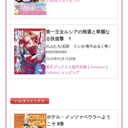
Yahooショッピング
第一王女ルシアの帰還と華麗な
る快進撃 1
のぶたろ/石田 リンネ/壱子みるく亭 /
KADOKAWA
2026年05月15日頃
楽天ブックス
|
楽天市場
|
Amazon
|
Yahooショッピング
ハルタコミックス
ホテル・メッツァペウラへよう
こそ 8巻