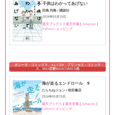
子供はわかってあげない
田島 列島 / 講談社
2026年05月15日
楽天ブックス
|
楽天市場
|
Amazon
|
Yahooショッピング
ボニータ・コミックス、A.L.C.DX、プリンセス・コミック
ス、MIU恋愛MAXCOMICS他
海が走るエンドロール 9
たらちねジョン / 秋田書店
2026年05月15日
楽天ブックス
|
楽天市場
|
Amazon
|
Yahooショッピング