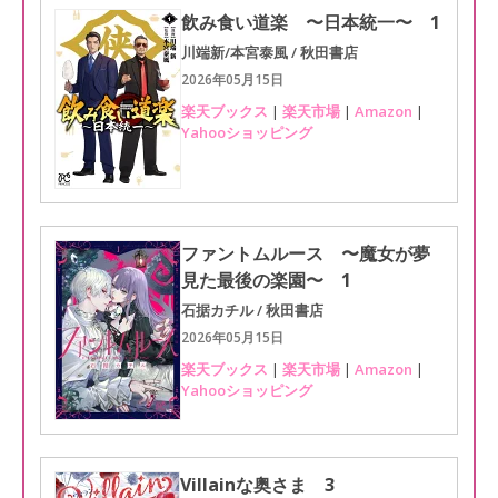
飲み食い道楽 〜日本統一〜 1
川端新/本宮泰風 / 秋田書店
2026年05月15日
楽天ブックス
|
楽天市場
|
Amazon
|
Yahooショッピング
ファントムルース 〜魔女が夢
見た最後の楽園〜 1
石据カチル / 秋田書店
2026年05月15日
楽天ブックス
|
楽天市場
|
Amazon
|
Yahooショッピング
Villainな奥さま 3