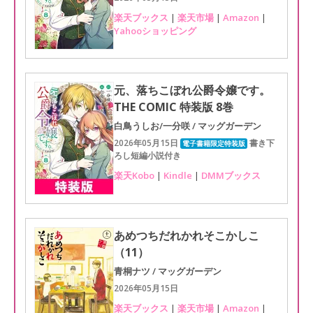
楽天ブックス
|
楽天市場
|
Amazon
|
Yahooショッピング
元、落ちこぼれ公爵令嬢です。
THE COMIC 特装版 8巻
白鳥うしお/一分咲 / マッグガーデン
2026年05月15日
書き下
電子書籍限定特装版
ろし短編小説付き
楽天Kobo
|
Kindle
|
DMMブックス
あめつちだれかれそこかしこ
（11）
青桐ナツ / マッグガーデン
2026年05月15日
楽天ブックス
|
楽天市場
|
Amazon
|