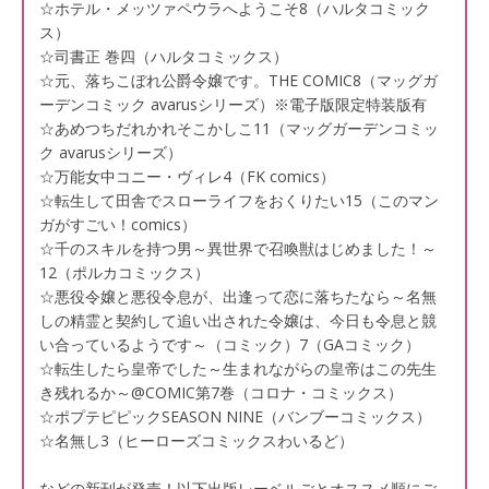
☆ホテル・メッツァペウラへようこそ8（ハルタコミック
ス）
☆司書正 巻四（ハルタコミックス）
☆元、落ちこぼれ公爵令嬢です。THE COMIC8（マッグガ
ーデンコミック avarusシリーズ）※電子版限定特装版有
☆あめつちだれかれそこかしこ11（マッグガーデンコミッ
ク avarusシリーズ）
☆万能女中コニー・ヴィレ4（FK comics）
☆転生して田舎でスローライフをおくりたい15（このマン
ガがすごい！comics）
☆千のスキルを持つ男～異世界で召喚獣はじめました！～
12（ポルカコミックス）
☆悪役令嬢と悪役令息が、出逢って恋に落ちたなら～名無
しの精霊と契約して追い出された令嬢は、今日も令息と競
い合っているようです～（コミック）7（GAコミック）
☆転生したら皇帝でした～生まれながらの皇帝はこの先生
き残れるか～@COMIC第7巻（コロナ・コミックス）
☆ポプテピピックSEASON NINE（バンブーコミックス）
☆名無し3（ヒーローズコミックスわいるど）
などの新刊が発売！以下出版レーベルごとオススメ順にご