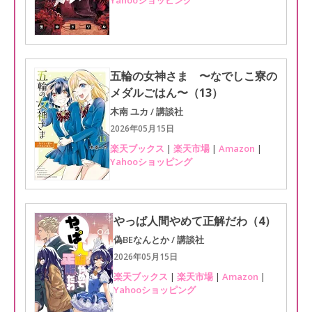
Yahooショッピング
五輪の女神さま 〜なでしこ寮の
メダルごはん〜（13）
木南 ユカ / 講談社
2026年05月15日
楽天ブックス
|
楽天市場
|
Amazon
|
Yahooショッピング
やっぱ人間やめて正解だわ（4）
偽BEなんとか / 講談社
2026年05月15日
楽天ブックス
|
楽天市場
|
Amazon
|
Yahooショッピング