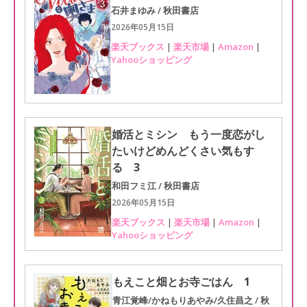
石井まゆみ / 秋田書店
2026年05月15日
楽天ブックス
|
楽天市場
|
Amazon
|
Yahooショッピング
婚活とミシン もう一度恋がし
たいけどめんどくさい気もす
る 3
和田フミ江 / 秋田書店
2026年05月15日
楽天ブックス
|
楽天市場
|
Amazon
|
Yahooショッピング
もえこと畑とお寺ごはん 1
青江覚峰/かねもりあやみ/久住昌之 / 秋