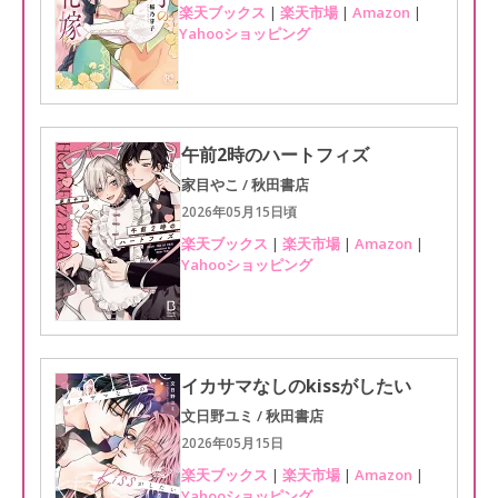
楽天ブックス
|
楽天市場
|
Amazon
|
Yahooショッピング
午前2時のハートフィズ
家目やこ / 秋田書店
2026年05月15日頃
楽天ブックス
|
楽天市場
|
Amazon
|
Yahooショッピング
イカサマなしのkissがしたい
文日野ユミ / 秋田書店
2026年05月15日
楽天ブックス
|
楽天市場
|
Amazon
|
Yahooショッピング