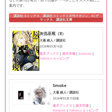
案内です。
講談社コミックス、講談社コミックス月刊マガジン、KCデ
ラックス、講談社文庫
灰仭巫覡（8）
大暮 維人 / 講談社
2026年05月15日
楽天ブックス
|
楽天市場
|
Amazon
|
Yahooショッピング
Smoke
大暮 維人 / 講談社
2026年05月15日頃
楽天ブックス
|
楽天市場
|
Amazon
|
Yahooショッピング