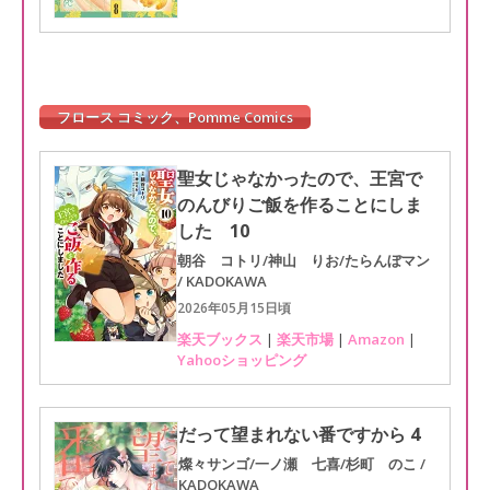
フロース コミック、Pomme Comics
聖女じゃなかったので、王宮で
のんびりご飯を作ることにしま
した 10
朝谷 コトリ/神山 りお/たらんぼマン
/ KADOKAWA
2026年05月15日頃
楽天ブックス
|
楽天市場
|
Amazon
|
Yahooショッピング
だって望まれない番ですから 4
燦々サンゴ/一ノ瀬 七喜/杉町 のこ /
KADOKAWA