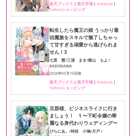
楽天ブックス
|
楽天市場
|
Amazon
|
Yahooショッピング
転生したら魔王の娘 うっかり最
凶魔族をスキルで魅了しちゃっ
て甘すぎる溺愛から逃げられま
せん！3
七里 慧/三浦 まき/横山 もよ /
KADOKAWA
2026年05月15日頃
楽天ブックス
|
楽天市場
|
Amazon
|
Yahooショッピング
旦那様、ビジネスライクに行き
ましょう！ 1 〜下町令嬢の華
麗なる身代わりウェディング〜
ぴらにあ。/時枝 小鳩/月戸 /