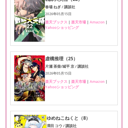
春場 ねぎ / 講談社
2026年05月15日
楽天ブックス
|
楽天市場
|
Amazon
|
Yahooショッピング
虚構推理（25）
片瀬 茶柴/城平 京 / 講談社
2026年05月15日
楽天ブックス
|
楽天市場
|
Amazon
|
Yahooショッピング
ゆめねこねくと（8）
澤田 コウ / 講談社