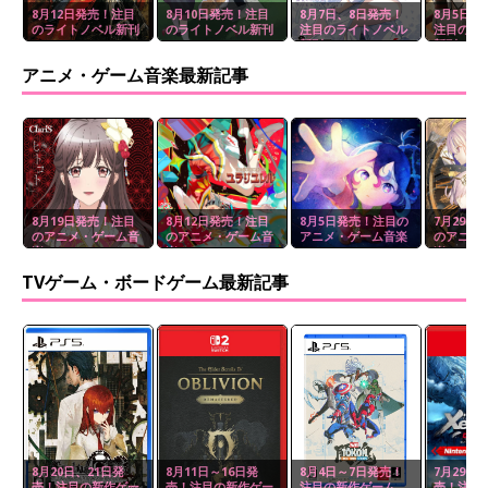
8月12日発売！注目
8月10日発売！注目
8月7日、8日発売！
8月5日、
のライトノベル新刊
のライトノベル新刊
注目のライトノベル
注目のラ
新刊
新刊
アニメ・ゲーム音楽最新記事
8月19日発売！注目
8月12日発売！注目
8月5日発売！注目の
7月29日
のアニメ・ゲーム音
のアニメ・ゲーム音
アニメ・ゲーム音楽
のアニメ
楽
楽
楽
TVゲーム・ボードゲーム最新記事
8月20日、21日発
8月11日～16日発
8月4日～7日発売！
7月29日
売！注目の新作ゲー
売！注目の新作ゲー
注目の新作ゲーム
売！注目