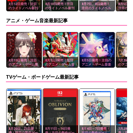
8月12日発売！注目
8月10日発売！注目
8月7日、8日発売！
8月5日、
のライトノベル新刊
のライトノベル新刊
注目のライトノベル
注目のラ
新刊
新刊
アニメ・ゲーム音楽最新記事
8月19日発売！注目
8月12日発売！注目
8月5日発売！注目の
7月29日
のアニメ・ゲーム音
のアニメ・ゲーム音
アニメ・ゲーム音楽
のアニメ
楽
楽
楽
TVゲーム・ボードゲーム最新記事
8月20日、21日発
8月11日～16日発
8月4日～7日発売！
7月29日
売！注目の新作ゲー
売！注目の新作ゲー
注目の新作ゲーム
売！注目