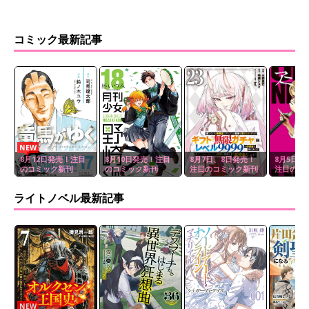
コミック最新記事
NEW
8月12日発売！注目
8月10日発売！注目
8月7日、8日発売！
8月5日、
のコミック新刊
のコミック新刊
注目のコミック新刊
注目のコ
ライトノベル最新記事
NEW